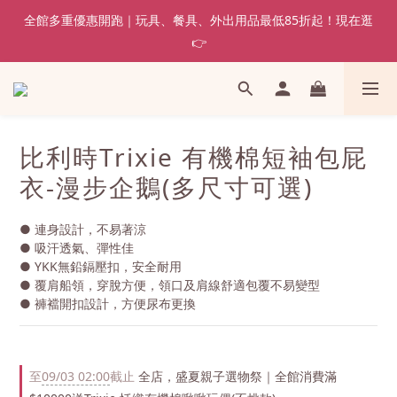
全館多重優惠開跑｜玩具、餐具、外出用品最低85折起！現在逛
👉
比利時Trixie 有機棉短袖包屁
衣-漫步企鵝(多尺寸可選)
● 連身設計，不易著涼
● 吸汗透氣、彈性佳
● YKK無鉛鎘壓扣，安全耐用
● 覆肩船領，穿脫方便，領口及肩線舒適包覆不易變型
● 褲襠開扣設計，方便尿布更換
至
09/03 02:00
截止
全店，盛夏親子選物祭｜全館消費滿