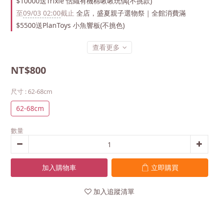
$10000送Trixie 恬織有機棉啾啾玩偶(不挑款)
至
09/03 02:00
截止
全店，盛夏親子選物祭｜全館消費滿
$5500送PlanToys 小魚響板(不挑色)
查看更多
NT$800
尺寸
: 62-68cm
62-68cm
數量
加入購物車
立即購買
加入追蹤清單