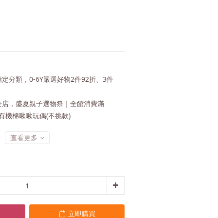
定分類，0-6Y嚴選好物2件92折、3件
店，盛夏親子選物祭｜全館消費滿
 恬織有機棉啾啾玩偶(不挑款)
查看更多
立即購買