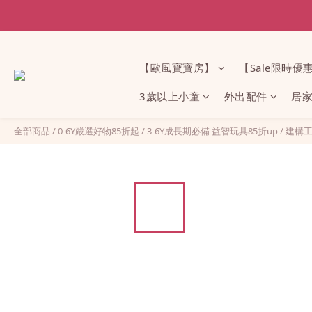
【歐風寶寶房】
【Sale限時優
3歲以上小童
外出配件
居
全部商品
/
0-6Y嚴選好物85折起
/
3-6Y成長期必備 益智玩具85折up
/
建構