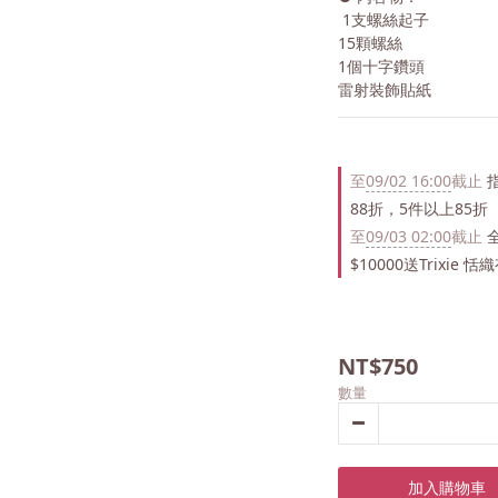
 1支螺絲起子
15顆螺絲
1個十字鑽頭
雷射裝飾貼紙
至
09/02 16:00
截止
指
88折，5件以上85折
至
09/03 02:00
截止
全
$10000送Trixie
NT$750
數量
加入購物車