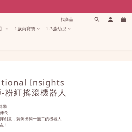
】
1歲內寶寶
1-3歲幼兒
立即購買
ional Insights
-粉紅搖滾機器人
轉動
和伸長
發揮創意，裝飾出獨一無二的機器人
朋友！