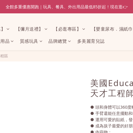
全館多重優惠開跑｜玩具、餐具、外出用品最低85折起！現在逛👉
惠】
【彌月送禮】
【必逛專區】
【嬰童尿布．濕紙巾
家用品
質感玩具
品牌總覽
多美麗育兒誌
工程區
美國Educat
天才工程師
● 頭和身體可以360度
● 手臂還能任意擺動
● 運用可愛的貼紙，
● 成為孩子最愛的好
● 內容物：