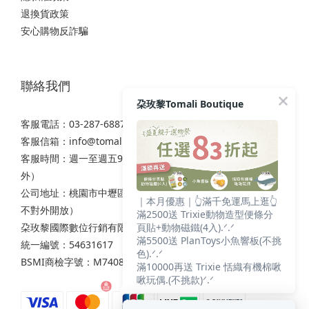
退換貨政策
安心購物反詐騙
聯絡我們
朶玫黎Tomali Boutique
客服電話：03-287-6887
客服信箱：
info@tomali.com.tw
客服時間：週一至週五9:00-12:00 / 13:00-17:00（國定假日除
外）
公司地址：桃園市中壢區西園路111之2號7樓（非實體店面，
｜本月優惠｜👆滿千免運馬上逛👆
不對外開放）
滿2500送 Trixie動物造型便條分
朶玫黎國際數位行銷有限公司
頁貼+動物磁鐵(4入).ᐟ.ᐟ
滿5500送 PlanToys小魚響板(不挑
統一編號：54631617
色).ᐟ.ᐟ
BSMI商檢字號：M74086
滿10000再送 Trixie 恬織有機棉啾
啾玩偶.(不挑款)ᐟ.ᐟ