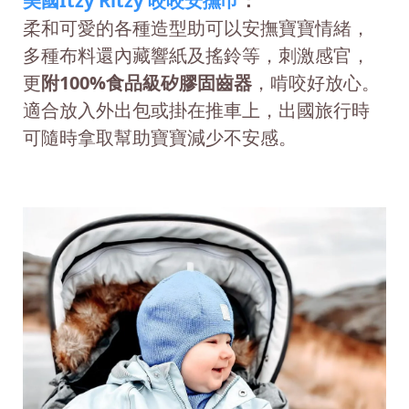
美國Itzy Ritzy 咬咬安撫巾
：
柔和可愛的各種造型助可以安撫寶寶情緒，
多種布料還內藏響紙及搖鈴等，刺激感官，
更
附100%食品級矽膠固齒器
，啃咬好放心。
適合放入外出包或掛在推車上，出國旅行時
可隨時拿取幫助寶寶減少不安感。