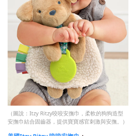
（圖說：Itzy Ritzy咬咬安撫巾，柔軟的狗狗造型
安撫巾結合固齒器，提供寶寶感官刺激與安撫。）