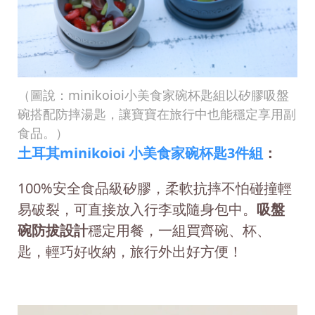
（圖說：minikoioi小美食家碗杯匙組以矽膠吸盤
碗搭配防摔湯匙，讓寶寶在旅行中也能穩定享用副
食品。）
土耳其minikoioi 小美食家碗杯匙3件組
：
100%安全食品級矽膠，柔軟抗摔不怕碰撞輕
易破裂，可直接放入行李或隨身包中。
吸盤
碗防拔設計
穩定用餐，一組買齊碗、杯、
匙，輕巧好收納，旅行外出好方便！