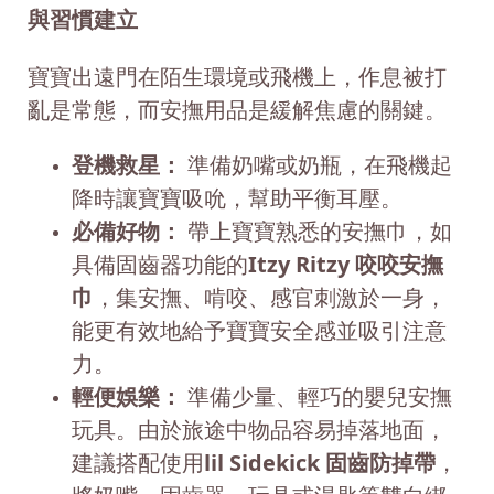
與習慣建立
寶寶出遠門在陌生環境或飛機上，作息被打
亂是常態，而安撫用品是緩解焦慮的關鍵。
登機救星：
準備奶嘴或奶瓶，在飛機起
降時讓寶寶吸吮，幫助平衡耳壓。
必備好物：
帶上寶寶熟悉的安撫巾，如
具備固齒器功能的
Itzy Ritzy 咬咬安撫
巾
，集安撫、啃咬、感官刺激於一身，
能更有效地給予寶寶安全感並吸引注意
力。
輕便娛樂：
準備少量、輕巧的嬰兒安撫
玩具。由於旅途中物品容易掉落地面，
建議搭配使用
lil Sidekick 固齒防掉帶
，