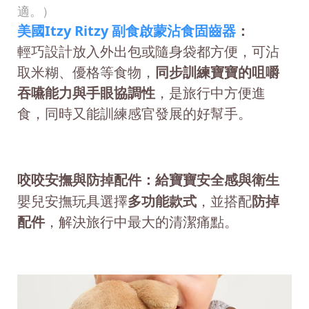
適。）
美國Itzy Ritzy 副食啟蒙沾食固齒器
：
輕巧設計放入外出包或隨身袋都方便，可沾
取米糊、優格等食物，
同步訓練寶寶的咀嚼
吞嚥能力與手眼協調性
，是旅行中方便進
食，同時又能訓練感官發展的好幫手。
咬咬安撫與防掉配件：給寶寶安全感與衛生
嬰兒安撫玩具選擇
多功能款式
，並搭配
防掉
配件
，解決旅行中最大的清潔痛點。