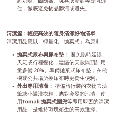
將奶嘴、固齒器、玩具或湯匙等雙向綁
住，徹底避免物品髒污或遺失。
清潔篇：輕便高效的隨身清潔好物清單
清潔用品應以「輕量化、拋棄式」為原則。
拋棄式尿布與尿布墊：
避免臨時延誤、
天氣或行程變化，建議依天數與預計用
量多備 20%。準備拋棄式尿布墊，在飛
機或公共場所換尿布時更衛生便利。
外出專用清潔：
準備旅行裝的衣物去漬
筆或小罐洗衣精，應對突發的污漬。使
用
Tomali 拋棄式圍兜
等即用即丟的清潔
用品，是維持環境衛生的高效選擇。