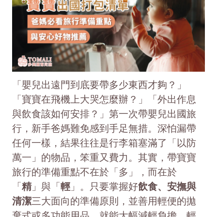
「嬰兒出遠門到底要帶多少東西才夠？」
「寶寶在飛機上大哭怎麼辦？」「外出作息
與飲食該如何安排？」第一次帶嬰兒出國旅
行，新手爸媽難免感到手足無措。深怕漏帶
任何一樣，結果往往是行李箱塞滿了「以防
萬一」的物品，笨重又費力。其實，帶寶寶
旅行的準備重點不在於「多」，而在於
「
精
」與「
輕
」。只要掌握好
飲食、安撫與
清潔
三大面向的準備原則，並善用輕便的拋
棄式或多功能用品，就能大幅減輕負擔，輕