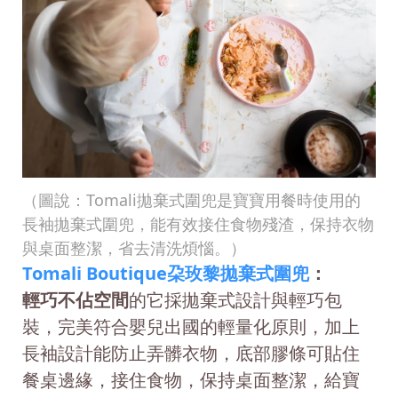
（圖說：Tomali拋棄式圍兜是寶寶用餐時使用的
長袖拋棄式圍兜，能有效接住食物殘渣，保持衣物
與桌面整潔，省去清洗煩惱。）
Tomali Boutique朶玫黎拋棄式圍兜
：
輕巧不佔空間
的它採拋棄式設計與輕巧包
裝，完美符合嬰兒出國的輕量化原則，加上
長袖設計能防止弄髒衣物，底部膠條可貼住
餐桌邊緣，接住食物，保持桌面整潔，給寶