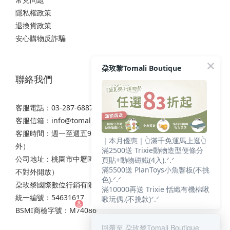
隱私權政策
退換貨政策
安心購物反詐騙
朶玫黎Tomali Boutique
聯絡我們
客服電話：03-287-6887
客服信箱：
info@tomali.com.tw
客服時間：週一至週五9:00-12:00 / 13:00-17:00（國定假日除
｜本月優惠｜👆滿千免運馬上逛👆
外）
滿2500送 Trixie動物造型便條分
公司地址：桃園市中壢區西園路111之2號7樓（非實體店面，
頁貼+動物磁鐵(4入).ᐟ.ᐟ
滿5500送 PlanToys小魚響板(不挑
不對外開放）
色).ᐟ.ᐟ
朶玫黎國際數位行銷有限公司
滿10000再送 Trixie 恬織有機棉啾
統一編號：54631617
啾玩偶.(不挑款)ᐟ.ᐟ
BSMI商檢字號：M74086
回覆至 朶玫黎Tomali Boutique