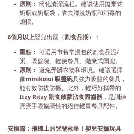
原則：
簡化清潔流程。建議使用拋棄式
奶瓶或奶瓶袋，省去清洗奶瓶和消毒的
煩惱。
6個月以上
嬰兒出國（
副食品期
）：
重點：
可選用市售常溫包的副食品泥/
粥、吸盤碗、輕便餐具、拋棄式圍兜。
原則：
避免弄髒衣物和環境。建議選擇
像
minikoioi 吸盤碗
具強力吸盤的餐具，
能有效防拔防摳。此外，輕巧好攜帶的
Itzy Ritzy 副食啟蒙沾食固齒器
，是訓練
寶寶手眼協調性的絕佳輕量餐具配件。
安撫篇：飛機上的哭鬧救星！嬰兒安撫玩具