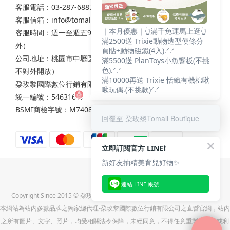
客服電話：03-287-6887
客服信箱：
info@tomali.com.tw
｜本月優惠｜👆滿千免運馬上逛👆
客服時間：週一至週五9:00-12:00 / 13:00-17:00（國定假日除
滿2500送 Trixie動物造型便條分
外）
頁貼+動物磁鐵(4入).ᐟ.ᐟ
公司地址：桃園市中壢區西園路111之2號7樓（非實體店面，
滿5500送 PlanToys小魚響板(不挑
色).ᐟ.ᐟ
不對外開放）
滿10000再送 Trixie 恬織有機棉啾
朶玫黎國際數位行銷有限公司
啾玩偶.(不挑款)ᐟ.ᐟ
統一編號：54631617
BSMI商檢字號：M74086
回覆至 朶玫黎Tomali Boutique
立即訂閱官方 LINE❗
新好友抽精美育兒好物✨
連結 LINE 帳號
Copyright Since 2015 © 朶玫黎國際數位行銷有限公司(統一編號:54631617)
本網站為站內多數品牌之獨家總代理-朶玫黎國際數位行銷有限公司之直營官網，站內
之所有圖片、文字、照片，均受相關法令保障，未經同意，不得任意重製、轉載或利