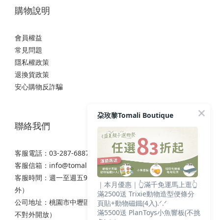
購物說明
會員權益
常見問題
隱私權政策
退換貨政策
安心購物反詐騙
朶玫黎Tomali Boutique
聯絡我們
客服電話：03-287-6887
客服信箱：
info@tomali.com.tw
客服時間：週一至週五9:00-12:00 / 13:00-17:00（國定假日除
｜本月優惠｜👆滿千免運馬上逛👆
外）
滿2500送 Trixie動物造型便條分
公司地址：桃園市中壢區西園路111之2號7樓（非實體店面，
頁貼+動物磁鐵(4入).ᐟ.ᐟ
滿5500送 PlanToys小魚響板(不挑
不對外開放）