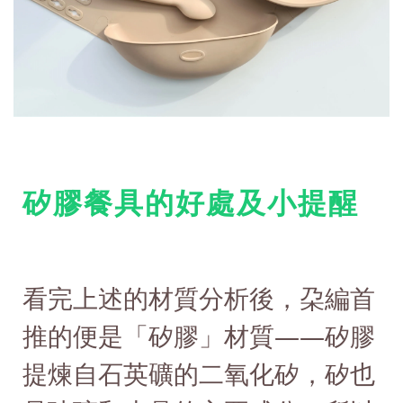
矽膠餐具的好處及小提醒
看完上述的材質分析後，朶編首
推的便是「矽膠」材質——矽膠
提煉自石英礦的二氧化矽，矽也