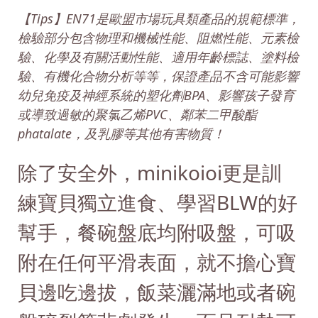
【Tips】EN71是歐盟市場玩具類產品的規範標準，
檢驗部分包含物理和機械性能、阻燃性能、元素檢
驗、化學及有關活動性能、適用年齡標誌、塗料檢
驗、有機化合物分析等等，保證產品不含可能影響
幼兒免疫及神經系統的塑化劑BPA、影響孩子發育
或導致過敏的聚氯乙烯PVC、鄰苯二甲酸酯
phatalate，及乳膠等其他有害物質！
除了安全外，minikoioi更是訓
練寶貝獨立進食、學習BLW的好
幫手，餐碗盤底均附吸盤，可吸
附在任何平滑表面，就不擔心寶
貝邊吃邊拔，飯菜灑滿地或者碗