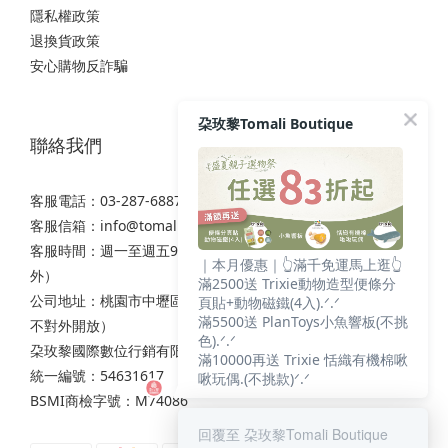
隱私權政策
退換貨政策
安心購物反詐騙
朶玫黎Tomali Boutique
聯絡我們
客服電話：03-287-6887
客服信箱：
info@tomali.com.tw
客服時間：週一至週五9:00-12:00 / 13:00-17:00（國定假日除
｜本月優惠｜👆滿千免運馬上逛👆
外）
滿2500送 Trixie動物造型便條分
公司地址：桃園市中壢區西園路111之2號7樓（非實體店面，
頁貼+動物磁鐵(4入).ᐟ.ᐟ
滿5500送 PlanToys小魚響板(不挑
不對外開放）
色).ᐟ.ᐟ
朶玫黎國際數位行銷有限公司
滿10000再送 Trixie 恬織有機棉啾
統一編號：54631617
啾玩偶.(不挑款)ᐟ.ᐟ
BSMI商檢字號：M74086
回覆至 朶玫黎Tomali Boutique