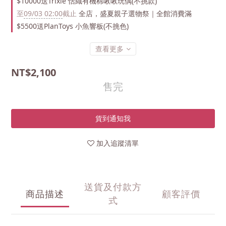
$10000送Trixie 恬織有機棉啾啾玩偶(不挑款)
至
09/03 02:00
截止
全店，盛夏親子選物祭｜全館消費滿
$5500送PlanToys 小魚響板(不挑色)
查看更多
NT$2,100
售完
貨到通知我
加入追蹤清單
送貨及付款方
商品描述
顧客評價
式