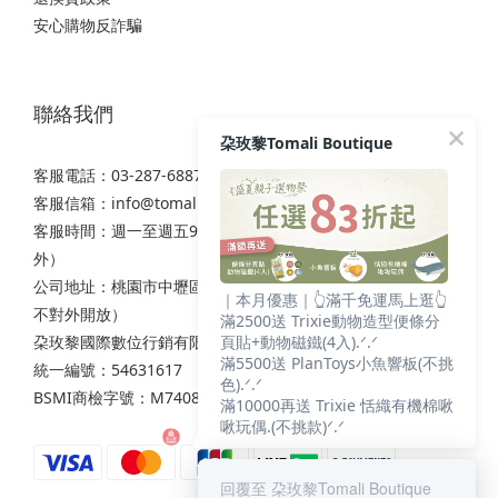
安心購物反詐騙
聯絡我們
朶玫黎Tomali Boutique
客服電話：03-287-6887
客服信箱：
info@tomali.com.tw
客服時間：週一至週五9:00-12:00 / 13:00-17:00（國定假日除
外）
公司地址：桃園市中壢區西園路111之2號7樓（非實體店面，
｜本月優惠｜👆滿千免運馬上逛👆
不對外開放）
滿2500送 Trixie動物造型便條分
朶玫黎國際數位行銷有限公司
頁貼+動物磁鐵(4入).ᐟ.ᐟ
滿5500送 PlanToys小魚響板(不挑
統一編號：54631617
色).ᐟ.ᐟ
BSMI商檢字號：M74086
滿10000再送 Trixie 恬織有機棉啾
啾玩偶.(不挑款)ᐟ.ᐟ
回覆至 朶玫黎Tomali Boutique