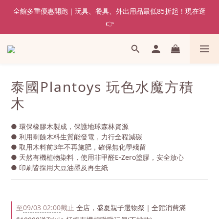
全館多重優惠開跑｜玩具、餐具、外出用品最低85折起！現在逛
👉
泰國Plantoys 玩色水魔方積
木
● 環保橡膠木製成，保護地球森林資源
● 利用剩餘木料生質能發電，力行全程減碳
● 取用木料前3年不再施肥，確保無化學殘留
● 天然有機植物染料，使用非甲醛E-Zero塗膠，安全放心
● 印刷皆採用大豆油墨及再生紙
至
09/03 02:00
截止
全店，盛夏親子選物祭｜全館消費滿