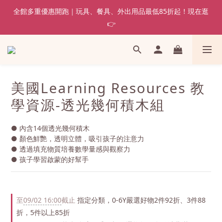
全館多重優惠開跑｜玩具、餐具、外出用品最低85折起！現在逛
👉
美國Learning Resources 教
學資源-透光幾何積木組
● 內含14個透光幾何積木
● 顏色鮮艷，透明立體，吸引孩子的注意力
● 透過填充物質培養數學量感與觀察力
● 孩子學習啟蒙的好幫手
至
09/02 16:00
截止
指定分類，0-6Y嚴選好物2件92折、3件88
折，5件以上85折