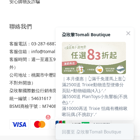
安心購物反詐騙
聯絡我們
朶玫黎Tomali Boutique
客服電話：03-287-6887
客服信箱：
info@tomali.com.tw
客服時間：週一至週五9:00-12:00 / 13:00-17:00（國定假日除
外）
公司地址：桃園市中壢區西園路111之2號7樓（非實體店面，
｜本月優惠｜👆滿千免運馬上逛👆
不對外開放）
滿2500送 Trixie動物造型便條分
頁貼+動物磁鐵(4入).ᐟ.ᐟ
朶玫黎國際數位行銷有限公司
滿5500送 PlanToys小魚響板(不挑
統一編號：54631617
色).ᐟ.ᐟ
BSMI商檢字號：M74086
滿10000再送 Trixie 恬織有機棉啾
啾玩偶.(不挑款)ᐟ.ᐟ
回覆至 朶玫黎Tomali Boutique