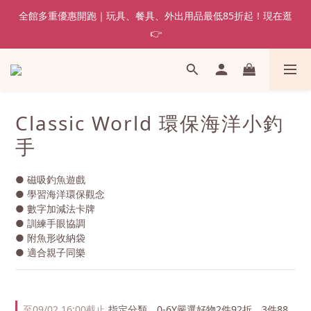
全館多重優惠開跑｜玩具、餐具、外出用品最低85折起！現在逛
👉
Classic World 環保海洋小釣
手
● 磁吸釣魚遊戲
● 學習海洋環保觀念
● 數字加減法卡牌
● 訓練手眼協調
● 附魚形收納袋
● 適合親子同樂
至
09/02 16:00
截止
指定分類，0-6Y嚴選好物2件92折、3件88