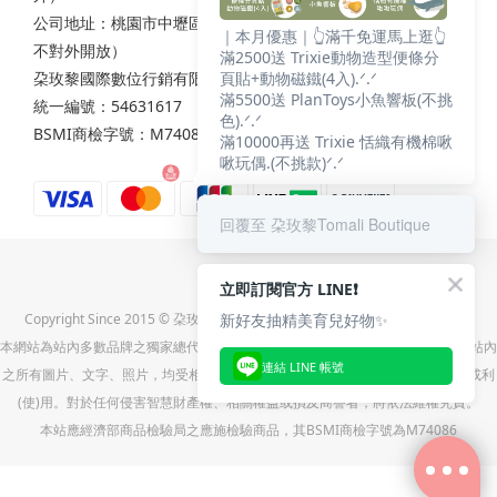
公司地址：桃園市中壢區西園路111之2號7樓（非實體店面，
｜本月優惠｜👆滿千免運馬上逛👆
不對外開放）
滿2500送 Trixie動物造型便條分
朶玫黎國際數位行銷有限公司
頁貼+動物磁鐵(4入).ᐟ.ᐟ
滿5500送 PlanToys小魚響板(不挑
統一編號：54631617
色).ᐟ.ᐟ
BSMI商檢字號：M74086
滿10000再送 Trixie 恬織有機棉啾
啾玩偶.(不挑款)ᐟ.ᐟ
回覆至 朶玫黎Tomali Boutique
立即訂閱官方 LINE❗
新好友抽精美育兒好物✨
Copyright Since 2015 © 朶玫黎國際數位行銷有限公司(統一編號:54631617)
本網站為站內多數品牌之獨家總代理-朶玫黎國際數位行銷有限公司之直營官網，站內
連結 LINE 帳號
之所有圖片、文字、照片，均受相關法令保障，未經同意，不得任意重製、轉載或利
(使)用。對於任何侵害智慧財產權、相關權益或損及商譽者，將依法維權究責。
本站應經濟部商品檢驗局之應施檢驗商品，其BSMI商檢字號為M74086
立即購買