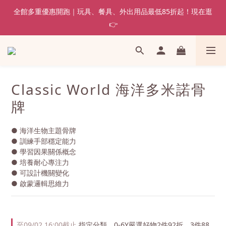
全館多重優惠開跑｜玩具、餐具、外出用品最低85折起！現在逛
👉
Classic World 海洋多米諾骨
牌
● 海洋生物主題骨牌
● 訓練手部穩定能力
● 學習因果關係概念
● 培養耐心專注力
● 可設計機關變化
● 啟蒙邏輯思維力
至
09/02 16:00
截止
指定分類，0-6Y嚴選好物2件92折、3件88