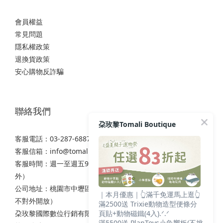
會員權益
常見問題
隱私權政策
退換貨政策
安心購物反詐騙
聯絡我們
朶玫黎Tomali Boutique
客服電話：03-287-6887
客服信箱：
info@tomali.com.tw
客服時間：週一至週五9:00-12:00 / 13:00-17:00（國定假日除
外）
公司地址：桃園市中壢區西園路111之2號7樓（非實體店面，
｜本月優惠｜👆滿千免運馬上逛👆
不對外開放）
滿2500送 Trixie動物造型便條分
朶玫黎國際數位行銷有限公司
頁貼+動物磁鐵(4入).ᐟ.ᐟ
滿5500送 PlanToys小魚響板(不挑