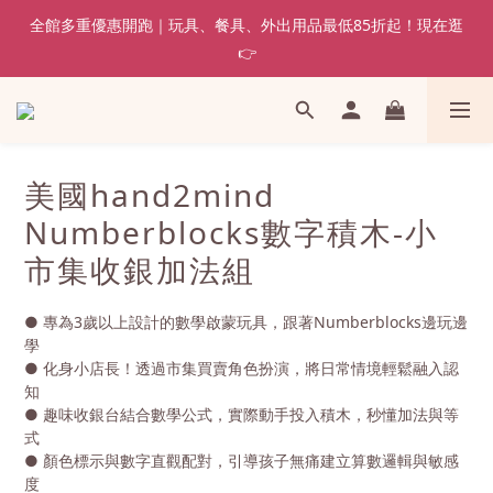
全館多重優惠開跑｜玩具、餐具、外出用品最低85折起！現在逛
👉
美國hand2mind
Numberblocks數字積木-小
市集收銀加法組
● 專為3歲以上設計的數學啟蒙玩具，跟著Numberblocks邊玩邊
學
● 化身小店長！透過市集買賣角色扮演，將日常情境輕鬆融入認
知
● 趣味收銀台結合數學公式，實際動手投入積木，秒懂加法與等
式
● 顏色標示與數字直觀配對，引導孩子無痛建立算數邏輯與敏感
度