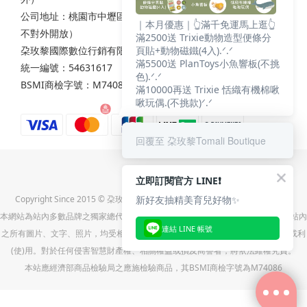
公司地址：桃園市中壢區西園路111之2號7樓（非實體店面，
｜本月優惠｜👆滿千免運馬上逛👆
不對外開放）
滿2500送 Trixie動物造型便條分
朶玫黎國際數位行銷有限公司
頁貼+動物磁鐵(4入).ᐟ.ᐟ
滿5500送 PlanToys小魚響板(不挑
統一編號：54631617
色).ᐟ.ᐟ
BSMI商檢字號：M74086
滿10000再送 Trixie 恬織有機棉啾
啾玩偶.(不挑款)ᐟ.ᐟ
回覆至 朶玫黎Tomali Boutique
立即訂閱官方 LINE❗
新好友抽精美育兒好物✨
Copyright Since 2015 © 朶玫黎國際數位行銷有限公司(統一編號:54631617)
本網站為站內多數品牌之獨家總代理-朶玫黎國際數位行銷有限公司之直營官網，站內
連結 LINE 帳號
之所有圖片、文字、照片，均受相關法令保障，未經同意，不得任意重製、轉載或利
(使)用。對於任何侵害智慧財產權、相關權益或損及商譽者，將依法維權究責。
本站應經濟部商品檢驗局之應施檢驗商品，其BSMI商檢字號為M74086
立即購買