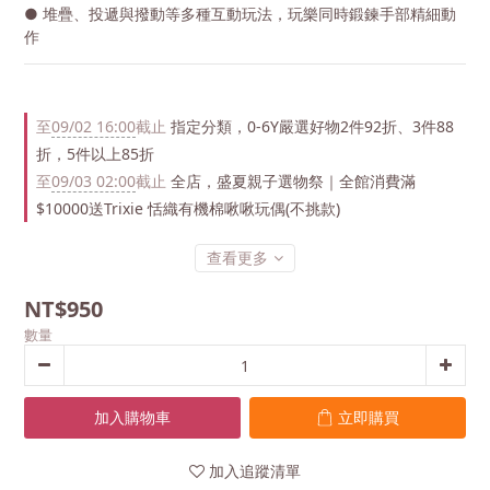
● 堆疊、投遞與撥動等多種互動玩法，玩樂同時鍛鍊手部精細動
作
至
09/02 16:00
截止
指定分類，0-6Y嚴選好物2件92折、3件88
折，5件以上85折
至
09/03 02:00
截止
全店，盛夏親子選物祭｜全館消費滿
$10000送Trixie 恬織有機棉啾啾玩偶(不挑款)
查看更多
NT$950
數量
加入購物車
立即購買
加入追蹤清單