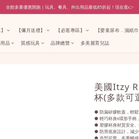
全館多重優惠開跑｜玩具、餐具、外出用品最低85折起！現在逛👉
惠】
【彌月送禮】
【必逛專區】
【嬰童尿布．濕紙巾
家用品
質感玩具
品牌總覽
多美麗育兒誌
美國Itzy 
杯(多款可
● 防漏矽膠軟蓋，輕
● 輕巧杯身x環形手柄
● 塑膠杯身材質安全
● 防滑底座設計，減
● 造型可愛、多重觸