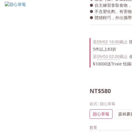
● 自主練習拿取食物
● 不含塑化劑、有害物
● 體積輕巧，外出攜
至
09/02 16:00
截止
指
5件以上83折
至
09/03 02:00
截止
全
$10000送Trixie
NT$580
款式
: 甜心草莓
甜心草莓
森林蘑
數量