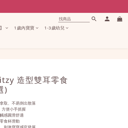
】
1歲內寶寶
1-3歲幼兒
立即購買
Ritzy 造型雙耳零食
選)
鬆拿取、不易倒出散落
，方便小手抓握
、觸感圓滑舒適
少零食杯滑動
感，刺激寶寶感官發展