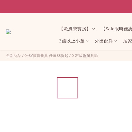
【歐風寶寶房】
【Sale限時優
3歲以上小童
外出配件
居
全部商品
/
0~8Y寶寶餐具 任選83折起
/
0-2Y吸盤餐具區