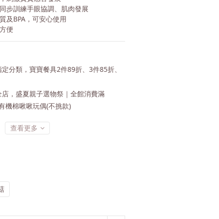
，同步訓練手眼協調、肌肉發展
質及BPA，可安心使用
帶方便
定分類，寶寶餐具2件89折、3件85折、
店，盛夏親子選物祭｜全館消費滿
 恬織有機棉啾啾玩偶(不挑款)
查看更多
菇