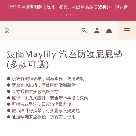
全館多重優惠開跑｜玩具、餐具、外出用品最低85折起！現在逛
👉
波蘭Maylily 汽座防護屁屁墊
(多款可選)
● 頂級竹纖維表布，觸感柔軟，親膚透氣
● 雙層防水結構，有效隔絕滲漏髒污
● 尺寸通用大多數汽座尺寸
● 座墊中央孔洞設計，安全帶不再擔心夾肉
● 可機洗或手洗，日常清潔最方便
● 輕巧設計好攜帶，可折疊放入媽媽包
● 通過歐洲安全檢驗，寶寶安心使用