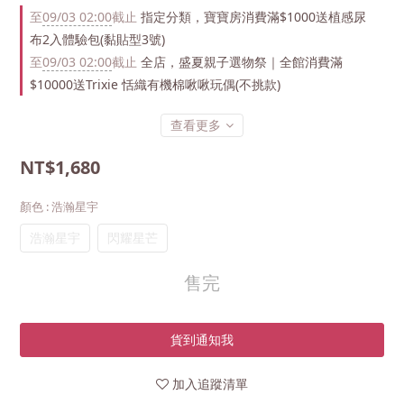
至
09/03 02:00
截止
指定分類，寶寶房消費滿$1000送植感尿
布2入體驗包(黏貼型3號)
至
09/03 02:00
截止
全店，盛夏親子選物祭｜全館消費滿
$10000送Trixie 恬織有機棉啾啾玩偶(不挑款)
查看更多
NT$1,680
顏色
: 浩瀚星宇
浩瀚星宇
閃耀星芒
售完
貨到通知我
加入追蹤清單