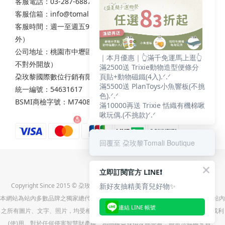
客服電話：03-287-6887
客服信箱：
info@tomali.com.tw
客服時間：週一至週五9:00-12:00 / 13:00-17:00（國定假日除
外）
公司地址：桃園市中壢區西園路111之2號7樓（非實體店面，
｜本月優惠｜👆滿千免運馬上逛👆
不對外開放）
滿2500送 Trixie動物造型便條分
頁貼+動物磁鐵(4入).ᐟ.ᐟ
朶玫黎國際數位行銷有限公司
滿5500送 PlanToys小魚響板(不挑
統一編號：54631617
色).ᐟ.ᐟ
BSMI商檢字號：M74086
滿10000再送 Trixie 恬織有機棉啾
啾玩偶.(不挑款)ᐟ.ᐟ
回覆至 朶玫黎Tomali Boutique
立即訂閱官方 LINE❗
新好友抽精美育兒好物✨
Copyright Since 2015 © 朶玫黎國際數位行銷有限公司(統一編號:54631617)
本網站為站內多數品牌之獨家總代理-朶玫黎國際數位行銷有限公司之直營官網，站內
連結 LINE 帳號
之所有圖片、文字、照片，均受相關法令保障，未經同意，不得任意重製、轉載或利
(使)用。對於任何侵害智慧財產權、相關權益或損及商譽者，將依法維權究責。