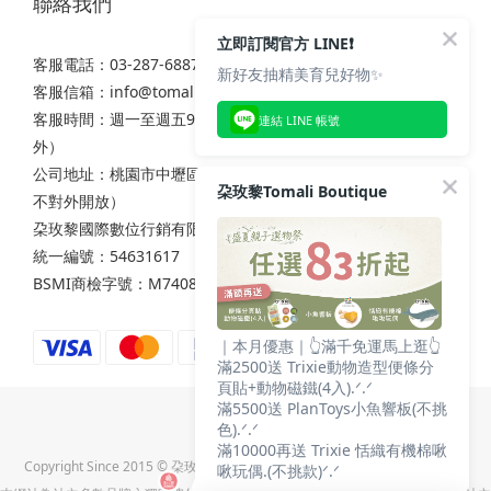
聯絡我們
立即訂閱官方 LINE❗
客服電話：03-287-6887
新好友抽精美育兒好物✨
客服信箱：
info@tomali.com.tw
客服時間：週一至週五9:00-12:00 / 13:00-17:00（國定假日除
連結 LINE 帳號
外）
公司地址：桃園市中壢區西園路111之2號7樓（非實體店面，
朶玫黎Tomali Boutique
不對外開放）
朶玫黎國際數位行銷有限公司
統一編號：54631617
BSMI商檢字號：M74086
｜本月優惠｜👆滿千免運馬上逛👆
滿2500送 Trixie動物造型便條分
頁貼+動物磁鐵(4入).ᐟ.ᐟ
滿5500送 PlanToys小魚響板(不挑
色).ᐟ.ᐟ
滿10000再送 Trixie 恬織有機棉啾
Copyright Since 2015 © 朶玫黎國際數位行銷有限公司(統一編號:54631617)
啾玩偶.(不挑款)ᐟ.ᐟ