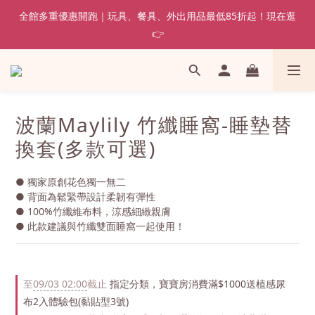
全館多重優惠開跑｜玩具、餐具、外出用品最低85折起！現在逛
👉
波蘭Maylily 竹纖睡窩-睡墊替
換套(多款可選)
● 獨家原創花色獨一無二
● 背面為鬆緊帶設計柔韌有彈性
● 100%竹纖維布料，涼感細緻親膚
● 此款建議與竹纖雙面睡窩一起使用！
至
09/03 02:00
截止
指定分類，寶寶房消費滿$1000送植感尿
布2入體驗包(黏貼型3號)