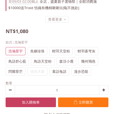
至
09/03 02:00
截止
全店，盛夏親子選物祭｜全館消費滿
$10000送Trixie 恬織有機棉啾啾玩偶(不挑款)
查看更多
NT$1,080
款式
: 浩瀚星宇
浩瀚星宇
焦糖珍珠
輕羽天堂粉
輕羽蒼穹灰
鳥語舒心藍
鳥語天堂粉
森活小鹿
幾何飛燕
閃耀星芒
微風木蘭
童話兔語
漫步恐龍
數量
加入購物車
立即購買