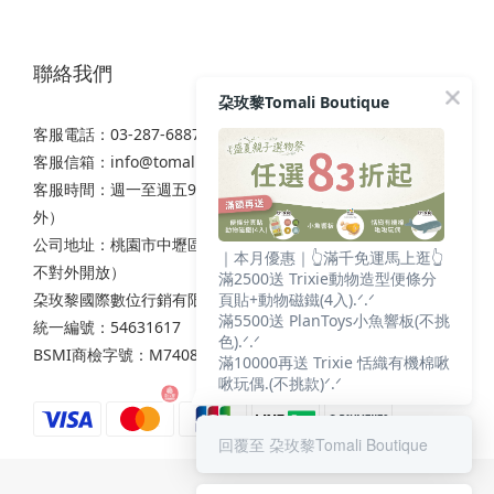
聯絡我們
朶玫黎Tomali Boutique
客服電話：03-287-6887
客服信箱：
info@tomali.com.tw
客服時間：週一至週五9:00-12:00 / 13:00-17:00（國定假日除
外）
公司地址：桃園市中壢區西園路111之2號7樓（非實體店面，
｜本月優惠｜👆滿千免運馬上逛👆
不對外開放）
滿2500送 Trixie動物造型便條分
頁貼+動物磁鐵(4入).ᐟ.ᐟ
朶玫黎國際數位行銷有限公司
滿5500送 PlanToys小魚響板(不挑
統一編號：54631617
色).ᐟ.ᐟ
BSMI商檢字號：M74086
滿10000再送 Trixie 恬織有機棉啾
啾玩偶.(不挑款)ᐟ.ᐟ
回覆至 朶玫黎Tomali Boutique