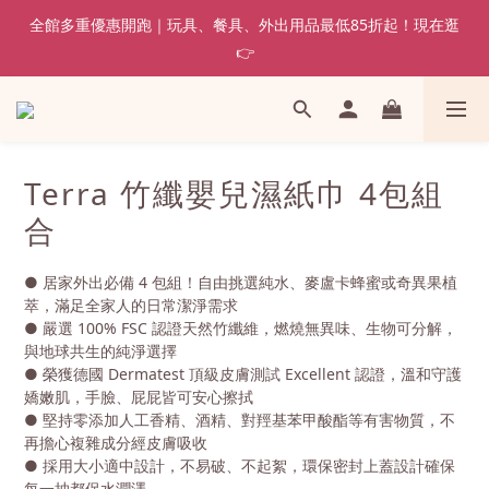
全館多重優惠開跑｜玩具、餐具、外出用品最低85折起！現在逛
👉
Terra 竹纖嬰兒濕紙巾 4包組
合
● 居家外出必備 4 包組！自由挑選純水、麥盧卡蜂蜜或奇異果植
萃，滿足全家人的日常潔淨需求
● 嚴選 100% FSC 認證天然竹纖維，燃燒無異味、生物可分解，
與地球共生的純淨選擇
● 榮獲德國 Dermatest 頂級皮膚測試 Excellent 認證，溫和守護
嬌嫩肌，手臉、屁屁皆可安心擦拭
● 堅持零添加人工香精、酒精、對羥基苯甲酸酯等有害物質，不
再擔心複雜成分經皮膚吸收
● 採用大小適中設計，不易破、不起絮，環保密封上蓋設計確保
每一抽都保水潤澤