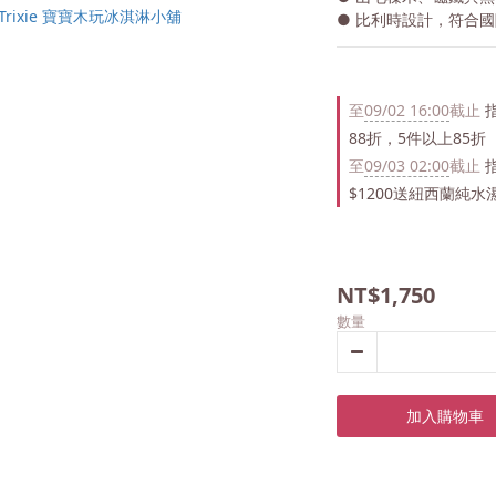
● 比利時設計，符合國
至
09/02 16:00
截止
指
88折，5件以上85折
至
09/03 02:00
截止
指
$1200送紐西蘭純水濕
NT$1,750
數量
加入購物車