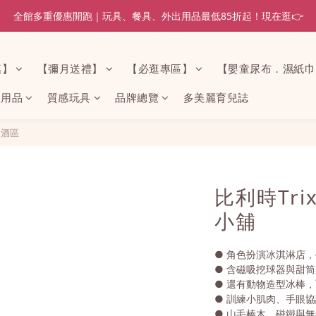
全館多重優惠開跑｜玩具、餐具、外出用品最低85折起！現在逛👉
惠】
【彌月送禮】
【必逛專區】
【嬰童尿布．濕紙巾
家用品
質感玩具
品牌總覽
多美麗育兒誌
家酒區
比利時Tri
小舖
● 角色扮演冰淇淋店
● 含磁吸挖球器與甜
● 還有動物造型冰棒
● 訓練小肌肉、手眼
● 山毛榛木、磁鐵與