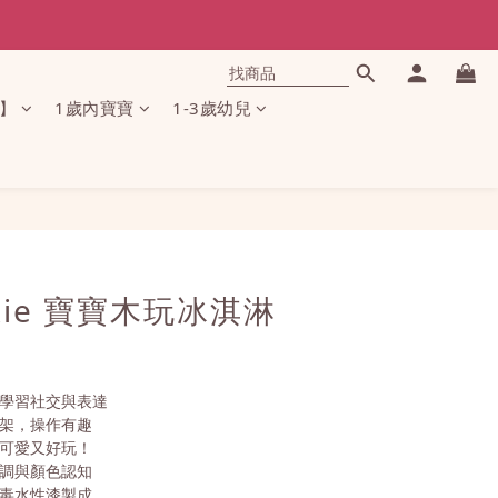
】
1歲內寶寶
1-3歲幼兒
立即購買
xie 寶寶木玩冰淇淋
，學習社交與表達
筒架，操作有趣
，可愛又好玩！
協調與顏色認知
無毒水性漆製成