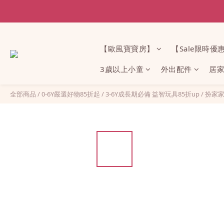
【歐風寶寶房】
【Sale限時優
3歲以上小童
外出配件
居
全部商品
/
0-6Y嚴選好物85折起
/
3-6Y成長期必備 益智玩具85折up
/
扮家