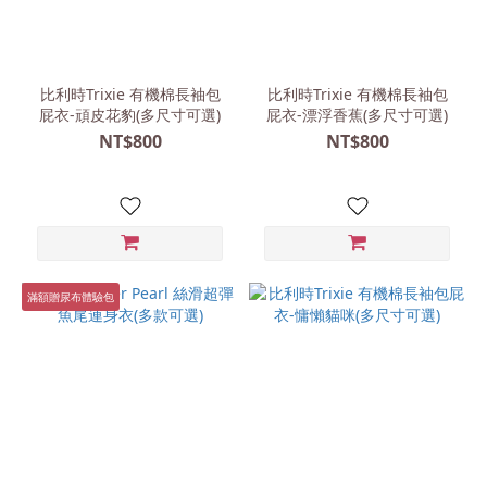
尺
寸
比利時Trixie 有機棉長袖包
比利時Trixie 有機棉長袖包
屁衣-頑皮花豹(多尺寸可選)
屁衣-漂浮香蕉(多尺寸可選)
(86-
NT$800
NT$800
92cm)
(36)
(62-
68cm)
(31)
(74-
滿額贈尿布體驗包
80cm)
(28)
(104cm/4y)
(19)
(98cm/3y)
(18)