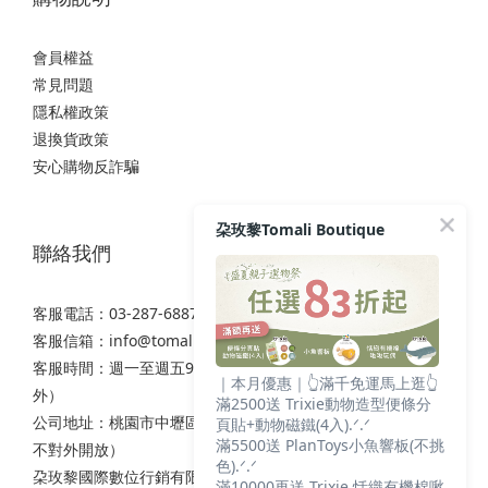
會員權益
常見問題
隱私權政策
退換貨政策
安心購物反詐騙
朶玫黎Tomali Boutique
聯絡我們
客服電話：03-287-6887
客服信箱：
info@tomali.com.tw
客服時間：週一至週五9:00-12:00 / 13:00-17:00（國定假日除
｜本月優惠｜👆滿千免運馬上逛👆
外）
滿2500送 Trixie動物造型便條分
公司地址：桃園市中壢區西園路111之2號7樓（非實體店面，
頁貼+動物磁鐵(4入).ᐟ.ᐟ
滿5500送 PlanToys小魚響板(不挑
不對外開放）
色).ᐟ.ᐟ
朶玫黎國際數位行銷有限公司
滿10000再送 Trixie 恬織有機棉啾