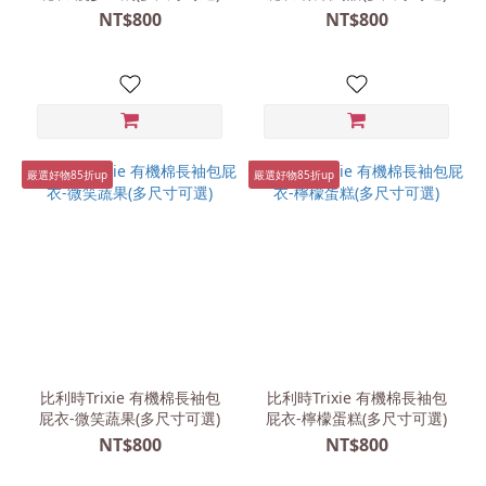
(36)
NT$800
NT$800
絲
滑
超
彈
(1)
嚴選好物85折up
嚴選好物85折up
品
牌
比利
時
Trixie
(39)
美國
Copper
比利時Trixie 有機棉長袖包
比利時Trixie 有機棉長袖包
屁衣-微笑蔬果(多尺寸可選)
屁衣-檸檬蛋糕(多尺寸可選)
Pearl
(1)
NT$800
NT$800