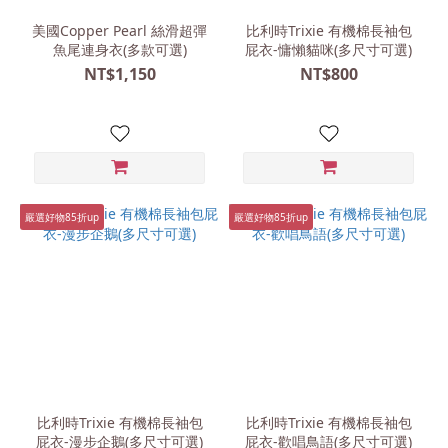
(92cm/2y)
美國Copper Pearl 絲滑超彈
比利時Trixie 有機棉長袖包
(12)
魚尾連身衣(多款可選)
屁衣-慵懶貓咪(多尺寸可選)
NT$1,150
NT$800
(4y)
(4)
(3y)
(3)
(116cm/6y)
(2)
嚴選好物85折up
嚴選好物85折up
看
更
多
材
質
有
機
比利時Trixie 有機棉長袖包
比利時Trixie 有機棉長袖包
屁衣-漫步企鵝(多尺寸可選)
棉
屁衣-歡唱鳥語(多尺寸可選)