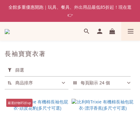
全館多重優惠開跑｜玩具、餐具、外出用品最低85折起！現在逛
👉
長袖寶寶衣著
套
用
篩選
篩
選
商品排序
每頁顯示 24 個
(0/20)
嚴選好物85折up
價格
(NT$)
~