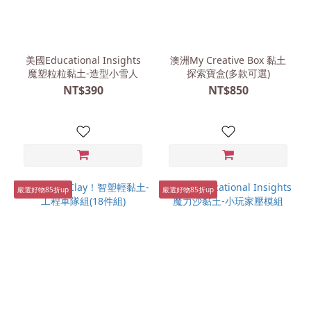
材
質
美國Educational Insights
澳洲My Creative Box 黏土
魔塑粒粒黏土-造型小雪人
探索寶盒(多款可選)
輕
NT$390
NT$850
黏
土
(8)
粒
粒
黏
嚴選好物85折up
嚴選好物85折up
土
(5)
魔
力
沙
(5)