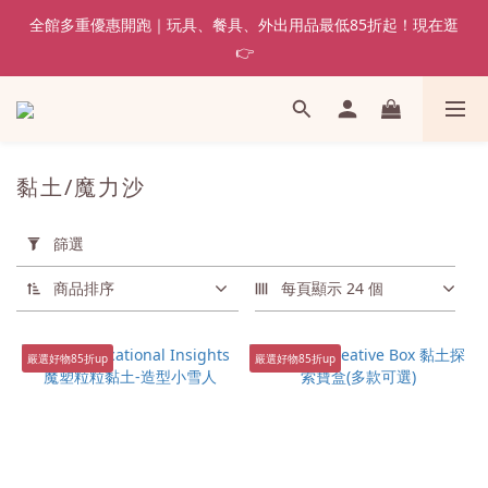
全館多重優惠開跑｜玩具、餐具、外出用品最低85折起！現在逛
👉
黏土/魔力沙
套
用
篩選
篩
選
商品排序
每頁顯示 24 個
(0/20)
嚴選好物85折up
嚴選好物85折up
價格
(NT$)
~