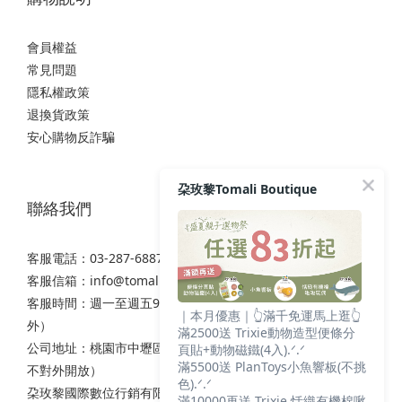
會員權益
常見問題
隱私權政策
退換貨政策
安心購物反詐騙
朶玫黎Tomali Boutique
聯絡我們
客服電話：03-287-6887
客服信箱：
info@tomali.com.tw
客服時間：週一至週五9:00-12:00 / 13:00-17:00（國定假日除
｜本月優惠｜👆滿千免運馬上逛👆
外）
滿2500送 Trixie動物造型便條分
公司地址：桃園市中壢區西園路111之2號7樓（非實體店面，
頁貼+動物磁鐵(4入).ᐟ.ᐟ
滿5500送 PlanToys小魚響板(不挑
不對外開放）
色).ᐟ.ᐟ
朶玫黎國際數位行銷有限公司
滿10000再送 Trixie 恬織有機棉啾