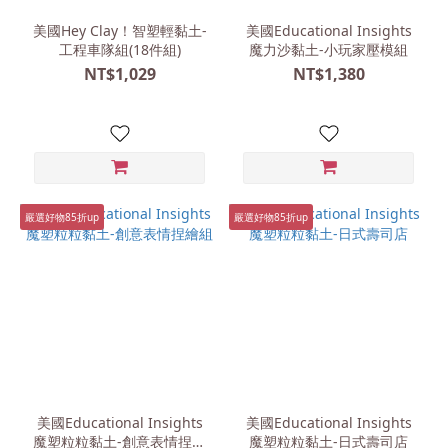
品
牌
美國Hey Clay！智塑輕黏土-
美國Educational Insights
工程車隊組(18件組)
魔力沙黏土-小玩家壓模組
美國
NT$1,029
NT$1,380
Educational
Insights
(11)
美
國
Hey
嚴選好物85折up
嚴選好物85折up
Clay
(8)
澳洲My
Creative
Box (1)
美國Educational Insights
美國Educational Insights
魔塑粒粒黏土-創意表情捏繪
魔塑粒粒黏土-日式壽司店