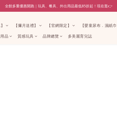
全館多重優惠開跑｜玩具、餐具、外出用品最低85折起！現在逛👉
惠】
【彌月送禮】
【官網限定】
【嬰童尿布．濕紙巾
家用品
質感玩具
品牌總覽
多美麗育兒誌