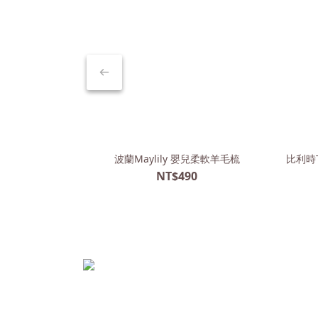
波蘭Maylily 嬰兒柔軟羊毛梳
比利時T
NT$490