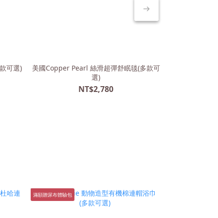
多款可選)
美國Copper Pearl 絲滑超彈舒眠毯(多款可
波蘭Maylily
選)
NT$2,780
滿額贈尿布體驗包