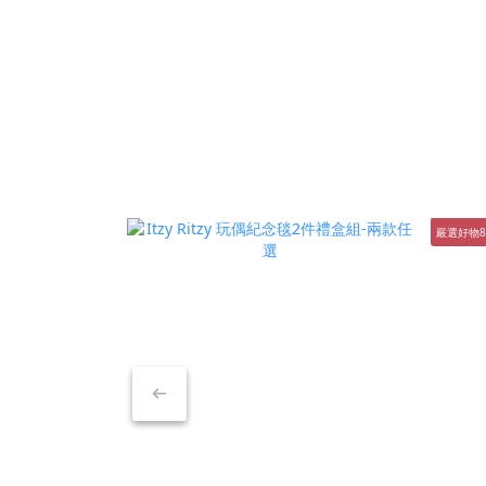
嚴選好物8