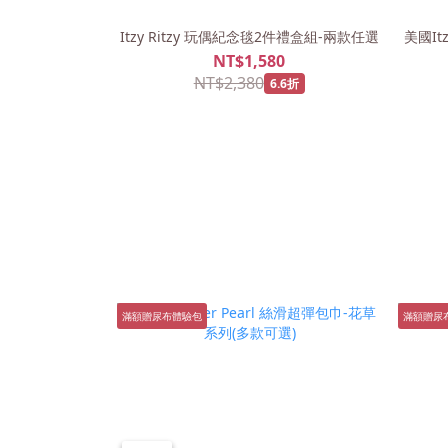
Itzy Ritzy 玩偶紀念毯2件禮盒組-兩款任選
美國It
NT$1,580
NT$2,380
6.6折
滿額贈尿布體驗包
滿額贈尿