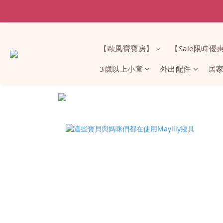
【歐風寶寶房】
【Sale限時優
3歲以上小童
外出配件
居