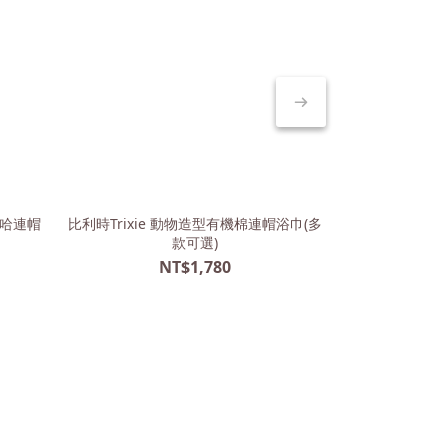
工杜哈連帽
比利時Trixie 動物造型有機棉連帽浴巾(多
款可選)
NT$1,780