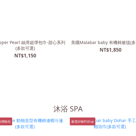
pper Pearl 絲滑超彈包巾-甜心系列
美國Malabar baby 有機棉被毯(
(多款可選)
NT$1,850
NT$1,150
沐浴 SPA
布體驗包
嚴選好物85折up