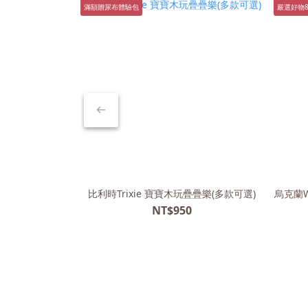
滿額贈尿布體驗包
嚴選好物8
比利時Trixie 寶寶木玩疊疊樂(多款可選)
烏克蘭W
NT$950