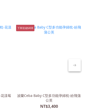
下單現省$408
下單現省$408
枕-花漾莓
波蘭Ceba Baby C型多功能孕婦枕-紛飛蒲
波蘭Ceba Ba
公英
NT$3,400