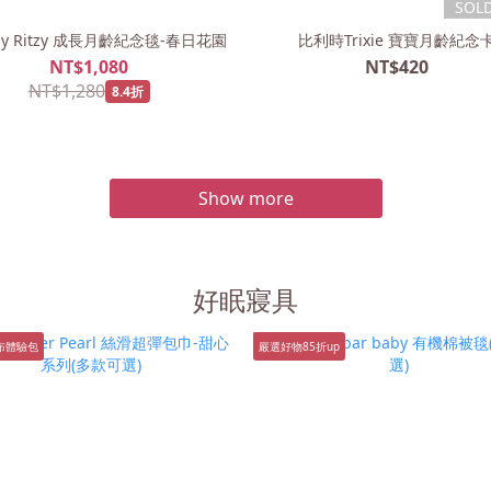
SOL
zy Ritzy 成長月齡紀念毯-春日花園
比利時Trixie 寶寶月齡紀念
NT$1,080
NT$420
NT$1,280
8.4折
Show more
好眠寢具
布體驗包
嚴選好物85折up